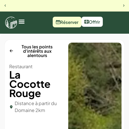
23 rue du busset, Orbey
Notre 
Offrir
Réserver
Tous les points
d'intérêts aux
alentours
Restaurant
La
Cocotte
Rouge
Distance à partir du
Domaine
2km