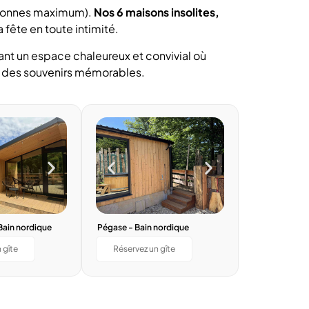
ersonnes maximum).
Nos 6 maisons insolites,
 fête en toute intimité.
ant un espace chaleureux et convivial où
er des souvenirs mémorables.
Bain nordique
Pégase - Bain nordique
 gîte
Réservez un gîte