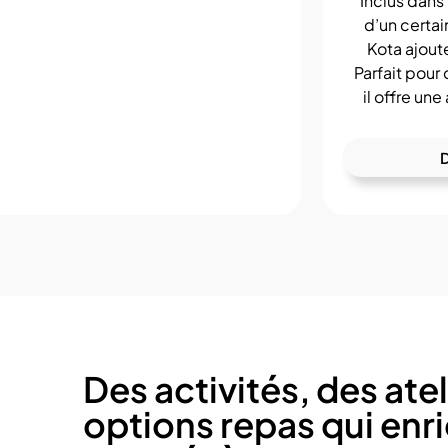
Inclus dans
d’un certa
Kota ajout
Parfait pour
il offre un
D
Des activités, des atel
options repas qui enr