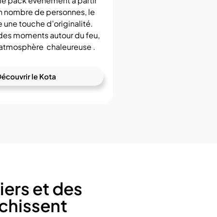
 le pack événement à partir
in nombre de personnes, le
e une touche d’originalité.
 des moments autour du feu,
e atmosphère chaleureuse .
écouvrir le Kota
iers et des
ichissent