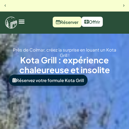
23 rue du busset, Orbey
Notre 
Offrir
Réserver
Près de Colmar, créez la surprise en louant un Kota
Grill !
Kota Grill : expérience
chaleureuse et insolite
Réservez votre formule Kota Grill