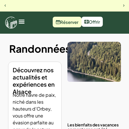
23 rue du busset, Orbey
Notre 
Offrir
Réserver
Randonnées
Découvrez nos
actualités et
expériences en
Alsace
Notre havre de paix,
niché dans les
hauteurs d’Orbey,
vous offre une
évasion parfaite au
Les bienfaits des vacances