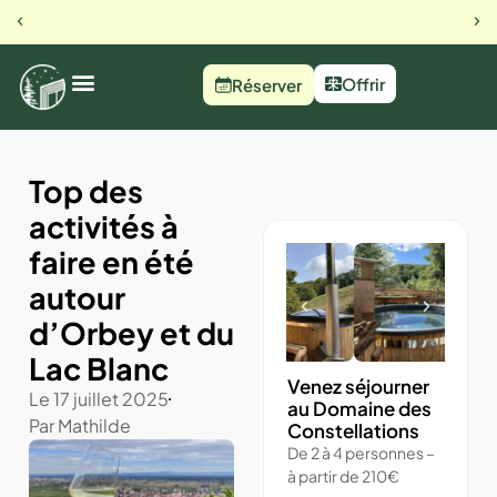
Notre Instagram
Ma
Offrir
Réserver
Top des
activités à
faire en été
autour
d’Orbey et du
Lac Blanc
Venez séjourner
Le
17 juillet 2025
au Domaine des
Par
Mathilde
Constellations
De 2 à 4 personnes –
à partir de 210€