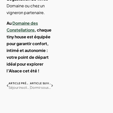
Domaine ou chez un
vigneron partenaire.
Au
Domaine des
Constellations
, chaque
tiny house est équipée
pour garantir confort,
intimé et autonomie :
votre point de départ
idéal pour explorer
l’Alsace cet été !
ARTICLE PRÉCÉDENT
ARTICLE SUIVANT
Séjour insolite en été : pourquoi choisir une Tiny House ?
Dormir sous les étoiles : le luxe d’un bain bordique à la nuit tombée