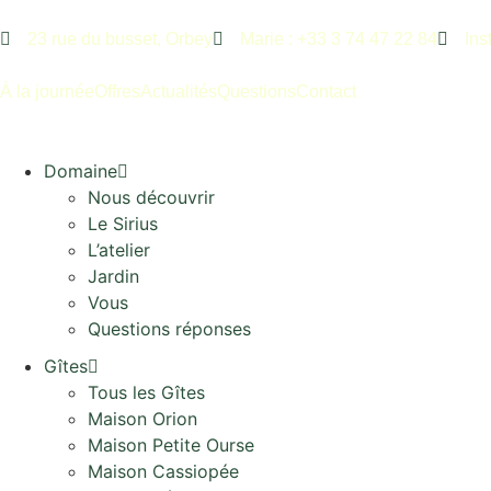
23 rue du busset, Orbey
Marie : +33 3 74 47 22 84
Ins
À la journée
Offres
Actualités
Questions
Contact
Domaine
Nous découvrir
Le Sirius
L’atelier
Jardin
Vous
Questions réponses
Gîtes
Tous les Gîtes
Maison Orion
Maison Petite Ourse
Maison Cassiopée