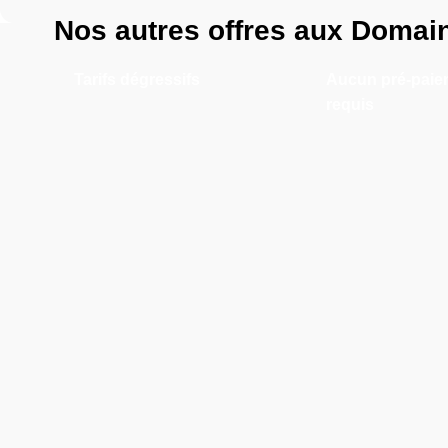
Nos autres offres aux Domain
Tarifs dégressifs
Aucun pré-paie
requis