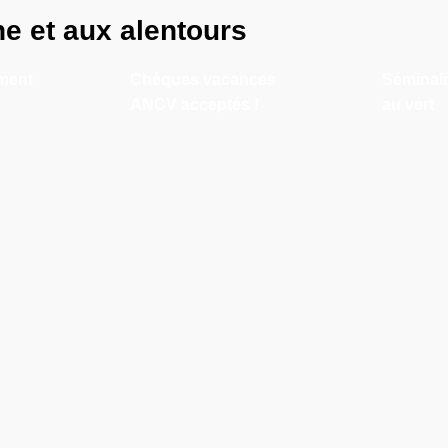
e et aux alentours
ment
Chèques vacances
Séminair
ANCV acceptés !
au vert