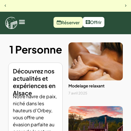
23 rue du busset, Orbey
Notre 
Offrir
Réserver
1 Personne
Découvrez nos
actualités et
expériences en
Modelage relaxant
Alsace
7 avril 2025
Notre havre de paix,
niché dans les
hauteurs d’Orbey,
vous offre une
évasion parfaite au