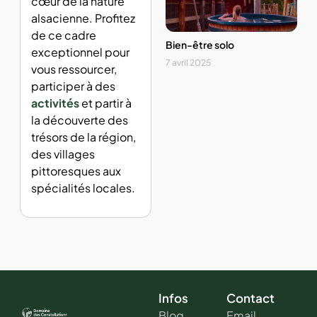
cœur de la nature
alsacienne. Profitez
de ce cadre
Bien-être solo
exceptionnel pour
7 avril 2025
vous ressourcer,
participer à des
activités
et partir à
la découverte des
trésors de la région,
des villages
pittoresques aux
spécialités locales.
Infos
Contact
Blog
Email