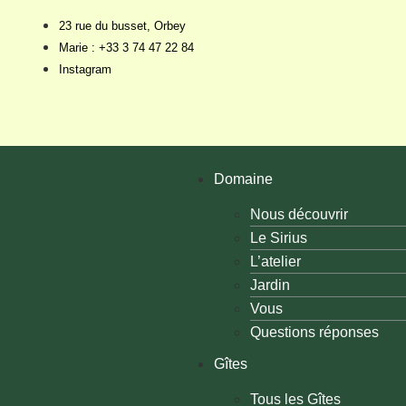
23 rue du busset, Orbey
Marie : +33 3 74 47 22 84
Instagram
Domaine
Nous découvrir
Le Sirius
L’atelier
Jardin
Vous
Questions réponses
Gîtes
Tous les Gîtes