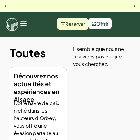
23 rue du busset, Orbey
Notre 
Offrir
Réserver
Il semble que nous ne
Toutes
trouvions pas ce que
vous cherchez.
Découvrez nos
actualités et
expériences en
Alsace
Notre havre de paix,
niché dans les
hauteurs d’Orbey,
vous offre une
évasion parfaite au