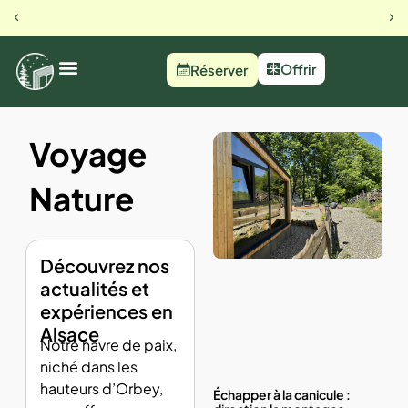
23 rue du busset, Orbey
Notre 
Offrir
Réserver
Voyage
Nature
Découvrez nos
actualités et
expériences en
Alsace
Notre havre de paix,
niché dans les
hauteurs d’Orbey,
Échapper à la canicule :