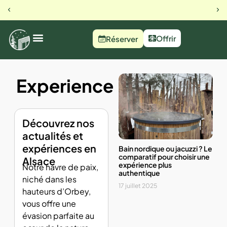
23 rue du busset, Orbey
Notre 
Offrir
Réserver
Experience
Découvrez nos
actualités et
expériences en
Bain nordique ou jacuzzi ? Le
comparatif pour choisir une
Alsace
expérience plus
Notre havre de paix,
authentique
niché dans les
17 juillet 2025
hauteurs d’Orbey,
vous offre une
évasion parfaite au