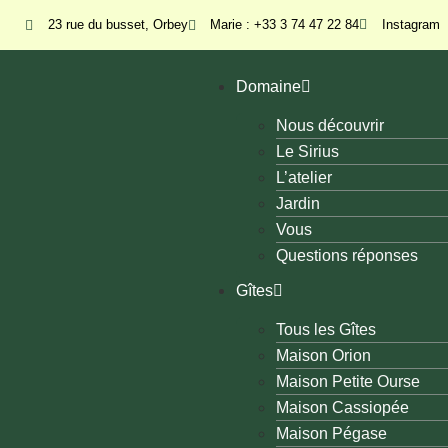
23 rue du busset, Orbey
Marie : +33 3 74 47 22 84
Instagram
Domaine
Nous découvrir
Le Sirius
L’atelier
Jardin
Vous
Questions réponses
Gîtes
Tous les Gîtes
Maison Orion
Maison Petite Ourse
Maison Cassiopée
Maison Pégase