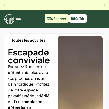
23 rue du busset, Orbey
Notre 
Offrir
Réserver
Toutes les activités
Escapade
conviviale
Partagez 3 heures de
détente absolue avec
vos proches dans un
bain nordique. Profitez
de votre espace
privatif extérieur dédié
et d’une
ambiance
détendue
pour