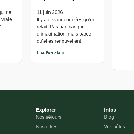
qui ne
11 juin 2026
 vraie
Il y a des randonnées qu’on
e
refait. Pas par manque
d’imagination, mais parce
qu’elles renouvellent
Lire l'article >
Explorer
Infos
Nos séjours
Blog
Nos offres
Vos hôtes