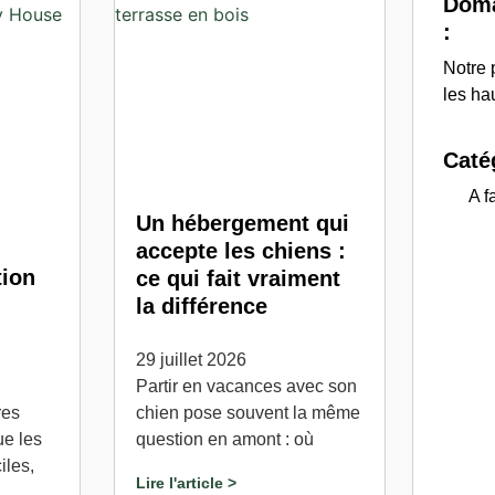
Doma
:
Notre 
les ha
Catég
A f
Un hébergement qui
accepte les chiens :
tion
ce qui fait vraiment
la différence
29 juillet 2026
Partir en vacances avec son
res
chien pose souvent la même
ue les
question en amont : où
iles,
Lire l'article >