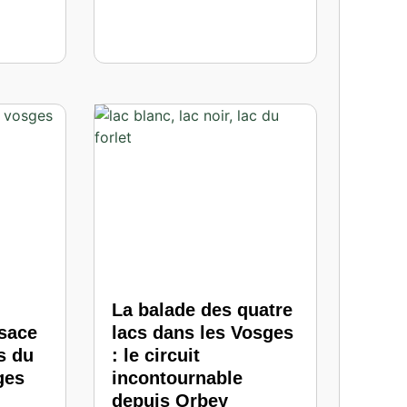
La balade des quatre
sace
lacs dans les Vosges
rs du
: le circuit
ges
incontournable
depuis Orbey