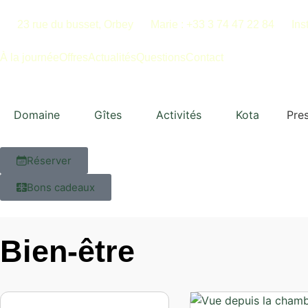
23 rue du busset, Orbey
Marie : +33 3 74 47 22 84
Ins
À la journée
Offres
Actualités
Questions
Contact
Domaine
Gîtes
Activités
Kota
Pres
Réserver
Bons cadeaux
Bien-être