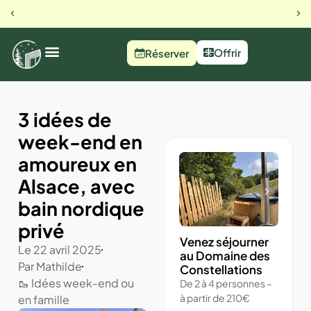
23 rue du busset, Orbey
Notre 
Offrir
Réserver
3 idées de
week-end en
amoureux en
Alsace, avec
bain nordique
privé
Venez séjourner
Le
22 avril 2025
au Domaine des
Par
Mathilde
Constellations
🥾 Idées week-end ou
De 2 à 4 personnes –
à partir de 210€
en famille