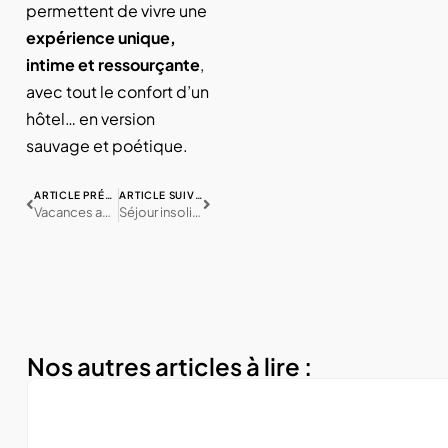
permettent de vivre une
expérience unique,
intime et ressourçante
,
avec tout le confort d’un
hôtel… en version
sauvage et poétique.
ARTICLE PRÉCÉDENT
ARTICLE SUIVANT
Vacances actives dans les Vosges alsaciennes : vélo, escalade, ski et plus encore
Séjour insolite en été : pourquoi choisir une Tiny House ?
Nos autres articles à lire :