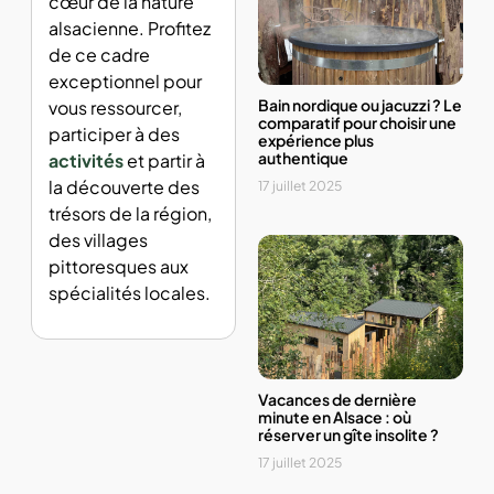
cœur de la nature
alsacienne. Profitez
de ce cadre
exceptionnel pour
Bain nordique ou jacuzzi ? Le
vous ressourcer,
comparatif pour choisir une
participer à des
expérience plus
authentique
activités
et partir à
la découverte des
17 juillet 2025
trésors de la région,
des villages
pittoresques aux
spécialités locales.
Vacances de dernière
minute en Alsace : où
réserver un gîte insolite ?
17 juillet 2025