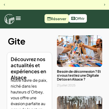
23 rue du busset, Orbey
Notre 
Offrir
Réserver
Gite
Découvrez nos
actualités et
expériences en
Besoin de déconnexion ? Et
si vous testiez une Digitale
Alsace
Detox en Alsace ?
Notre havre de paix,
21 juillet 2025
niché dans les
hauteurs d’Orbey,
vous offre une
évasion parfaite au