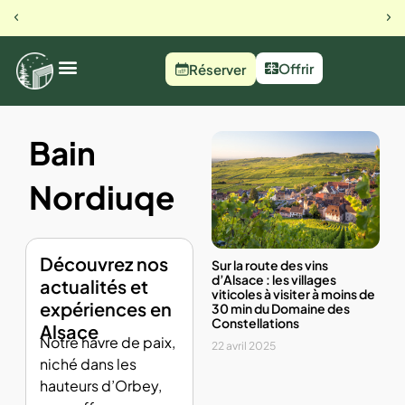
23 rue du busset, Orbey
Notre 
Offrir
Réserver
Bain
Nordiuqe
Découvrez nos
Sur la route des vins
d’Alsace : les villages
actualités et
viticoles à visiter à moins de
expériences en
30 min du Domaine des
Constellations
Alsace
Notre havre de paix,
22 avril 2025
niché dans les
hauteurs d’Orbey,