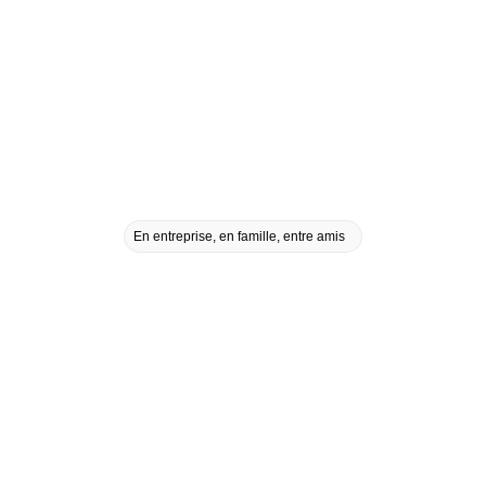
En entreprise, en famille, entre amis
Domaine de 6 maisons insolites avec bain nordique en Alsace
Organisez vos événements au
Domaine des Constellations
Télécharger notre brochure
Photos du Domaine